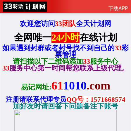
下载APP
欢迎您访问
33团队
全天计划网
全网唯一
24小时
在线计划
如果遇到封群或者封号找不到自己的
33
彩
票管理
请扫描以下二维码添加
33
服务中心
33
服务中心第一时间帮您联系上级代理。
61
1010
.com
易记网址:
注册请联系代理专员
QQ
号：1571668574
加好友时请回答下问题备注下账号