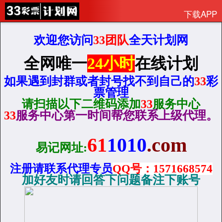
下载APP
欢迎您访问
33团队
全天计划网
全网唯一
24小时
在线计划
如果遇到封群或者封号找不到自己的
33
彩
票管理
请扫描以下二维码添加
33
服务中心
33
服务中心第一时间帮您联系上级代理。
61
1010
.com
易记网址:
注册请联系代理专员
QQ
号：1571668574
加好友时请回答下问题备注下账号